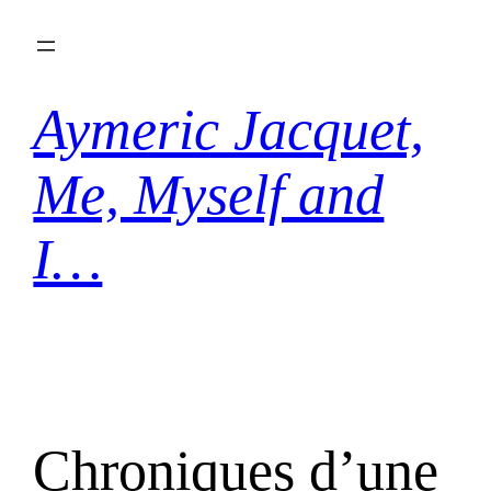
Aller
au
contenu
Aymeric Jacquet,
Me, Myself and
I…
Chroniques d’une