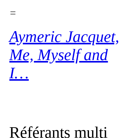
Aller
au
contenu
Aymeric Jacquet,
Me, Myself and
I…
Référants multi