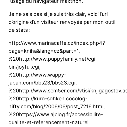
l’usage du navigateur maxthon.
Je ne sais pas si je suis très clair, voici l’url
d’origine d’un visiteur renvoyée par mon outil
de stats :
http://www.marinacaffe.cz/index.php4?
page=kniha&lang=cz&part=1,
%20http://www.puppyfamily.net/cgi-
bin/joyful.cgi,
%20http://www.wappy-
japan.com/bbs23/bbs23.cgi,
%20http://www.sem5er.com/vtisi/knjigagostov.a
%20http://kuro-sohken.cocolog-
nifty.com/blog/2006/06/post_7216.html,
%20https://www.ajblog.fr/accessibilite-
qualite-et-referencement-naturel