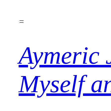
Aller
au
contenu
Aymeric 
Myself a