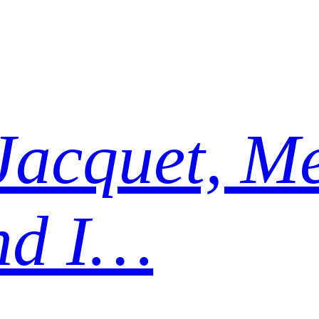
Jacquet, Me
nd I…