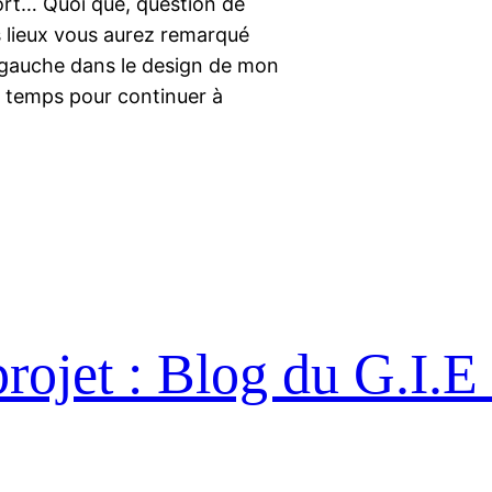
ort… Quoi que, question de
s lieux vous aurez remarqué
à gauche dans le design de mon
e temps pour continuer à
projet : Blog du G.I.E