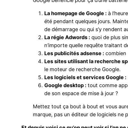
Google bénéficie pour ça d’une batteri
La homepage de Google :
à l’heure
été pendant quelques jours. Main
de démarrage ou qui s’y rendent a
La régie Adwords :
quoi de plus si
n’importe quelle requête traitant d
Les publicités adsense :
combien d
Les sites utilisant la recherche s
le moteur de recherche Google.
Les logiciels et services Google :
Google desktop :
tout comme apple
de son espace de mise à jour ?
Mettez tout ça bout à bout et vous aure
marque, pas un éditeur de logiciels ne
Et depuis voici ce qu’on peut voir si l’on n