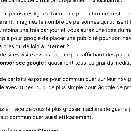
e de canaux de diffusion proprement hallucinante :
 ou j’écris ces lignes, l’annonce pour chrome n’est plus
tenant, imaginez le nombre de personnes qui utilise
u moins une fois par jour et vous aurez une idée du 
mple pour google de placer une publicité pour son nav
e près ou de loin à internet ?
e sites visitez-vous chaque jour affichant des publi
ponsorisée google :
quasiment tous les grands médias n
de parfaits espaces pour communiquer sur leur navig
 avec itunes, quoi de plus simple pour Google de pr
z en face de vous la plus grosse machine de guerre pu
 peut communiquer aussi efficacement.
e surfe pas avec Chrome :