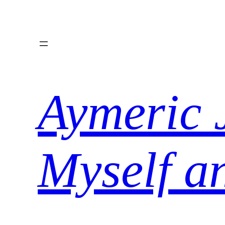
Aller
au
contenu
Aymeric 
Myself a