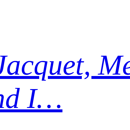
Jacquet, Me
nd I…