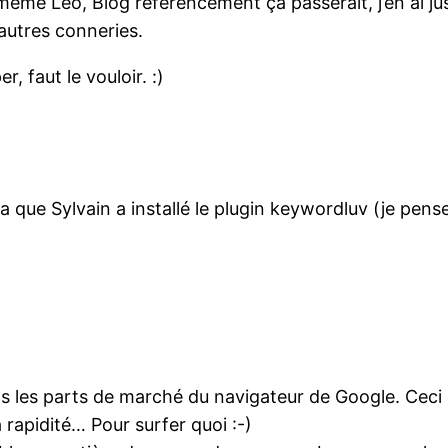
ême Léo, Blog référencement ça passerait, j’en ai ju
autres conneries.
, faut le vouloir. :)
a que Sylvain a installé le plugin keywordluv (je pense
s les parts de marché du navigateur de Google. Ceci dit
 rapidité… Pour surfer quoi :-)