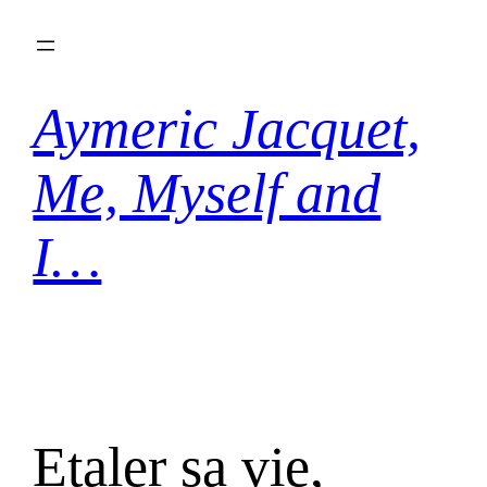
Aller
au
contenu
Aymeric Jacquet,
Me, Myself and
I…
Etaler sa vie,