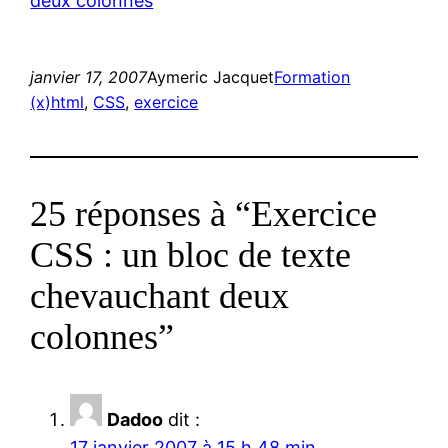
deux colonnes
janvier 17, 2007
Aymeric Jacquet
Formation
(x)html
, 
CSS
, 
exercice
25 réponses à “Exercice
CSS : un bloc de texte
chevauchant deux
colonnes”
Dadoo
dit :
17 janvier 2007 à 15 h 48 min