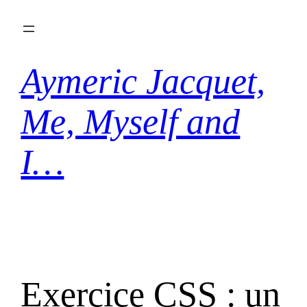
Aller
au
contenu
Aymeric Jacquet,
Me, Myself and
I…
Exercice CSS : un