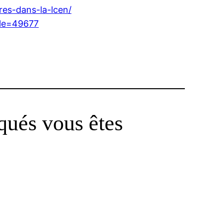
res-dans-la-lcen/
cle=49677
qués vous êtes