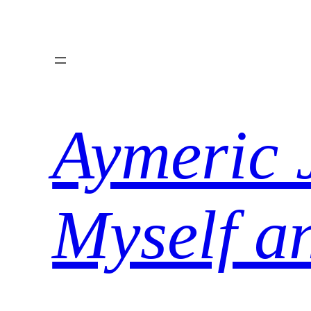
Aller
au
contenu
Aymeric 
Myself a