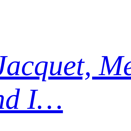
Jacquet, Me
nd I…