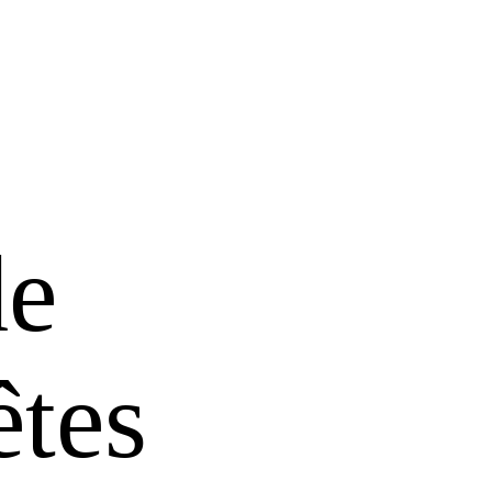
de
tes