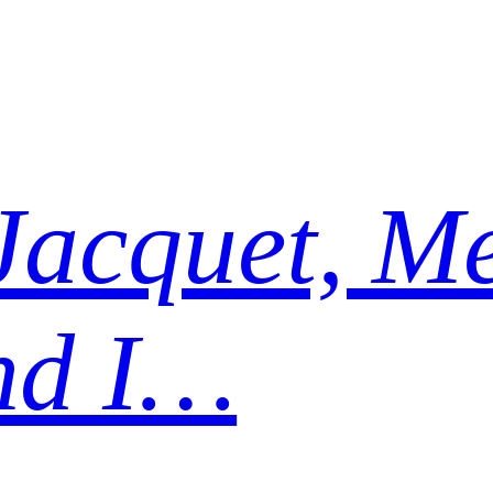
Jacquet, Me
nd I…