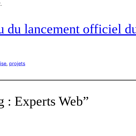
.
u du lancement officiel d
ise
, 
projets
g : Experts Web”