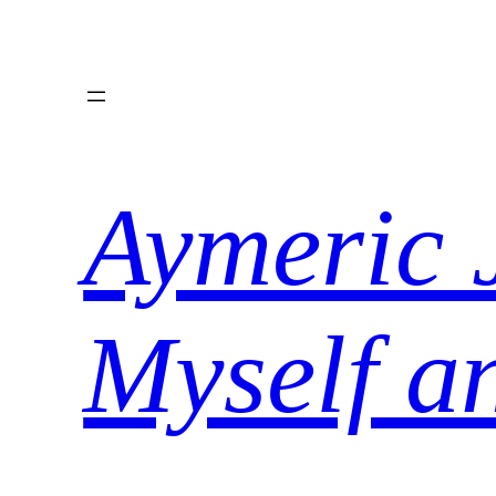
Aller
au
contenu
Aymeric 
Myself a