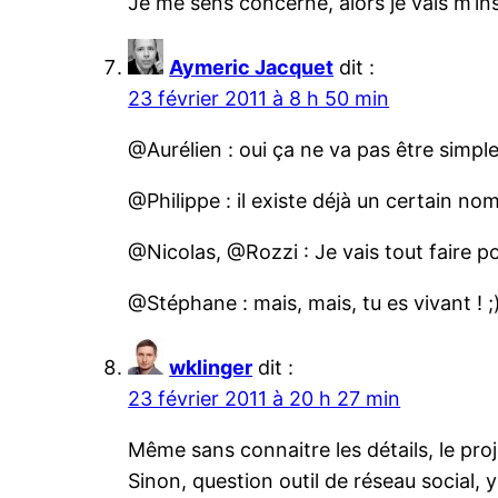
Je me sens concerné, alors je vais m’ins
Aymeric Jacquet
dit :
23 février 2011 à 8 h 50 min
@Aurélien : oui ça ne va pas être simpl
@Philippe : il existe déjà un certain no
@Nicolas, @Rozzi : Je vais tout faire p
@Stéphane : mais, mais, tu es vivant ! ;
wklinger
dit :
23 février 2011 à 20 h 27 min
Même sans connaitre les détails, le proj
Sinon, question outil de réseau social,