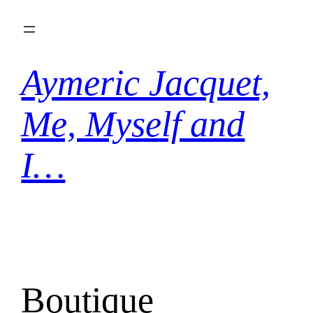
Aller
au
contenu
Aymeric Jacquet,
Me, Myself and
I…
Boutique