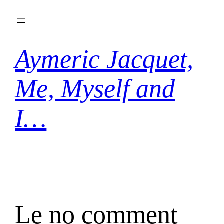
Aller
au
contenu
Aymeric Jacquet,
Me, Myself and
I…
Le no comment