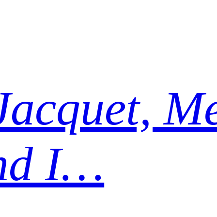
Jacquet, Me
nd I…