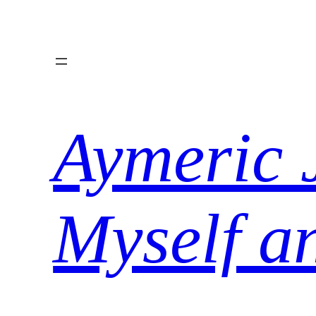
Aller
au
contenu
Aymeric 
Myself a