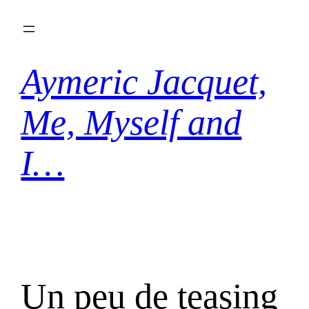
Aller
au
contenu
Aymeric Jacquet,
Me, Myself and
I…
Un peu de teasing