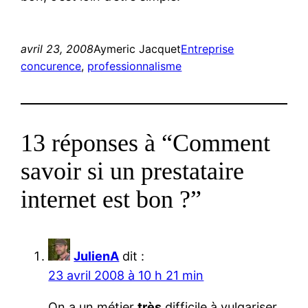
avril 23, 2008
Aymeric Jacquet
Entreprise
concurence
, 
professionnalisme
13 réponses à “Comment
savoir si un prestataire
internet est bon ?”
JulienA
dit :
23 avril 2008 à 10 h 21 min
On a un métier
très
difficile à vulgariser.