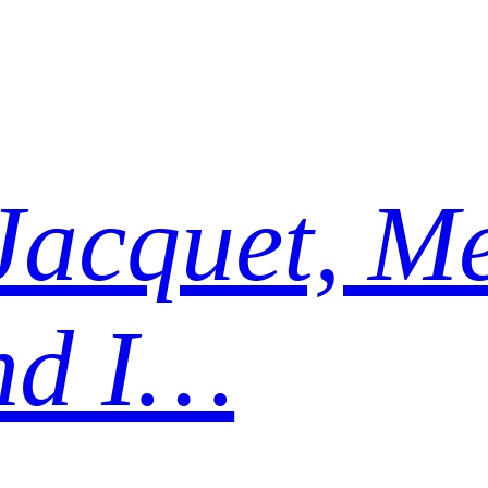
Jacquet, Me
nd I…