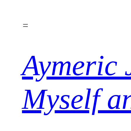
Aller
au
contenu
Aymeric 
Myself a