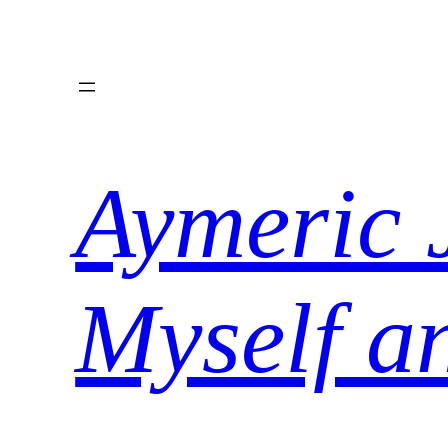
Aller
au
contenu
Aymeric 
Myself a