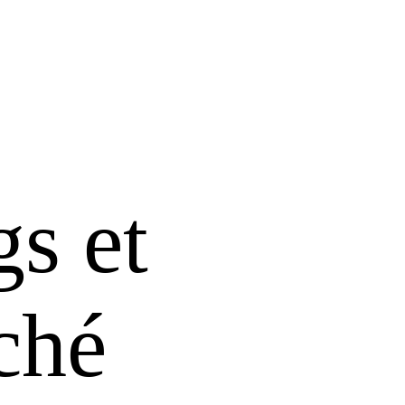
gs et
ché