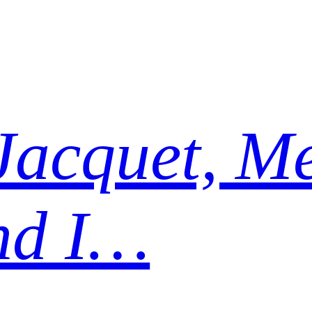
Jacquet, Me
nd I…