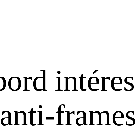
bord intére
 anti-frame