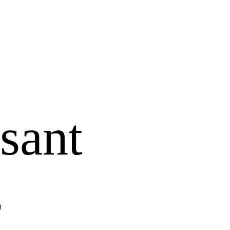
ssant
s