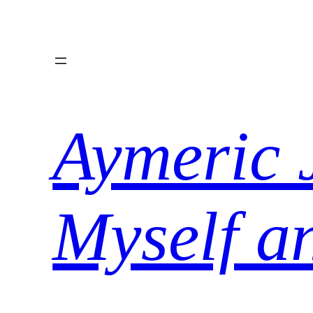
Aller
au
contenu
Aymeric 
Myself a