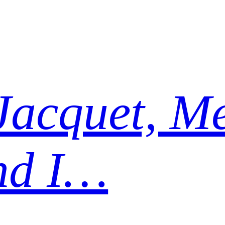
Jacquet, Me
nd I…