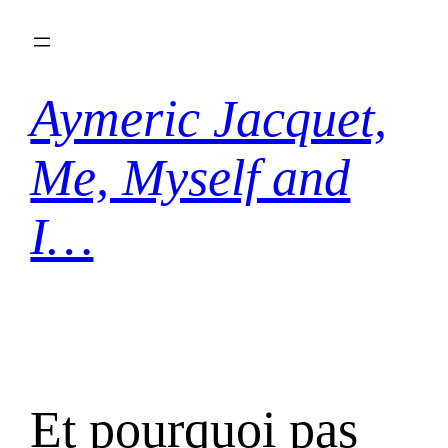
Aller
au
contenu
Aymeric Jacquet,
Me, Myself and
I…
Et pourquoi pas