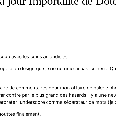
à jour Importante de Dotc
coup avec les coins arrondis ;-)
gogole du design que je ne nommerai pas ici. heu… Que 
laire de commentaires pour mon affaire de galerie pho
Par contre par le plus grand des hasards il y a une ne
terpréter l’underscore comme séparateur de mots (je p
 gouttes finalement.