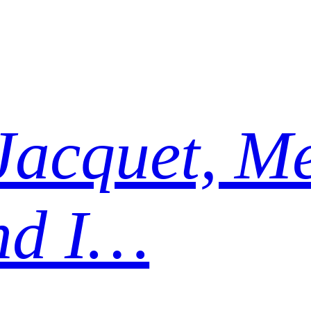
Jacquet, Me
nd I…