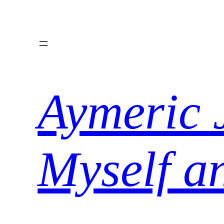
Aller
au
contenu
Aymeric 
Myself a