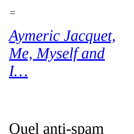
Aller
au
contenu
Aymeric Jacquet,
Me, Myself and
I…
Quel anti-spam