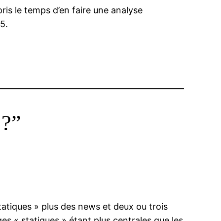
 pris le temps d’en faire une analyse
5.
 ?”
tatiques » plus des news et deux ou trois
es « statiques » étant plus centrales que les