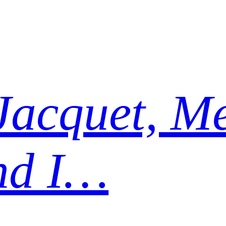
Jacquet, Me
nd I…