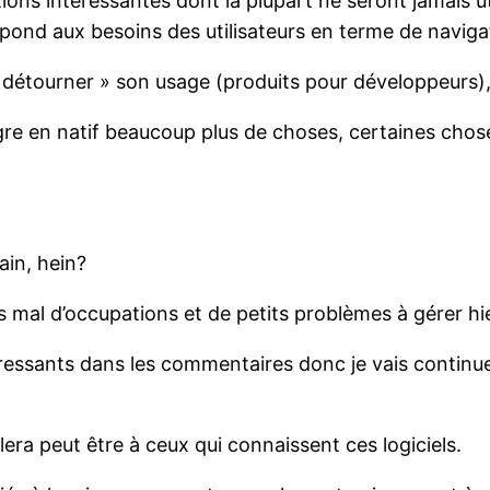
ions intéressantes dont la plupart ne seront jamais uti
nd aux besoins des utilisateurs en terme de naviga
 « détourner » son usage (produits pour développeurs),
gre en natif beaucoup plus de choses, certaines chose
in, hein?
s mal d’occupations et de petits problèmes à gérer hie
téressants dans les commentaires donc je vais contin
ra peut être à ceux qui connaissent ces logiciels.