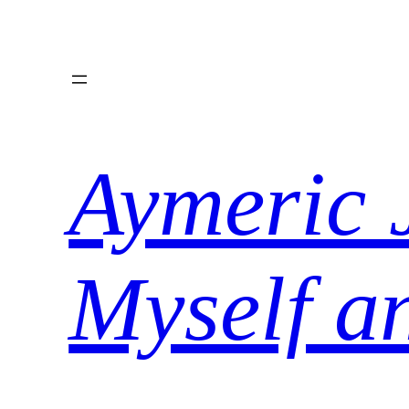
Aller
au
contenu
Aymeric 
Myself a