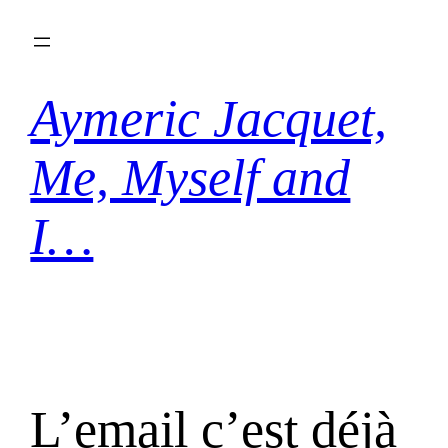
Aller
au
contenu
Aymeric Jacquet,
Me, Myself and
I…
L’email c’est déjà