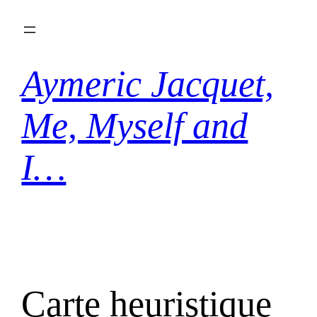
Aller
au
contenu
Aymeric Jacquet,
Me, Myself and
I…
Carte heuristique