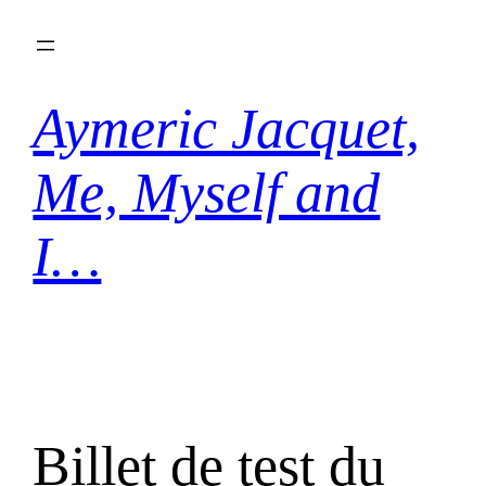
Aller
au
contenu
Aymeric Jacquet,
Me, Myself and
I…
Billet de test du