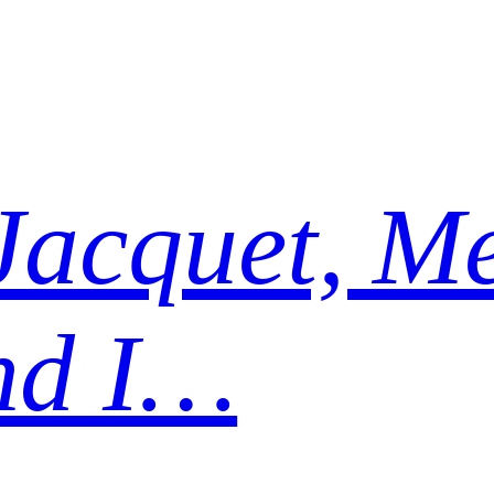
Jacquet, Me
nd I…