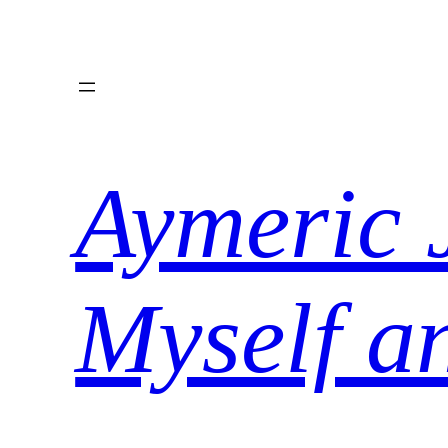
Aller
au
contenu
Aymeric 
Myself a