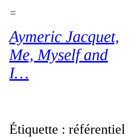
Aller
au
contenu
Aymeric Jacquet,
Me, Myself and
I…
Étiquette :
référentiel