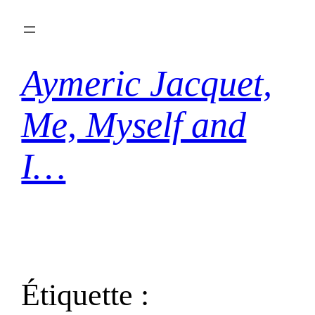
Aller
au
contenu
Aymeric Jacquet,
Me, Myself and
I…
Étiquette :