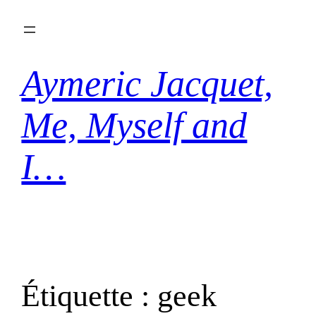
Aller
au
contenu
Aymeric Jacquet,
Me, Myself and
I…
Étiquette :
geek