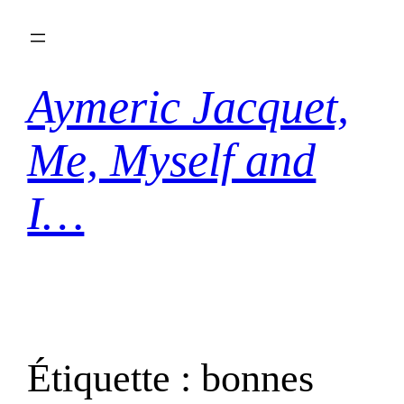
Aller
au
contenu
Aymeric Jacquet,
Me, Myself and
I…
Étiquette :
bonnes