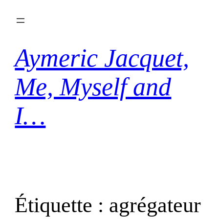
Aller
au
contenu
Aymeric Jacquet,
Me, Myself and
I…
Étiquette :
agrégateur