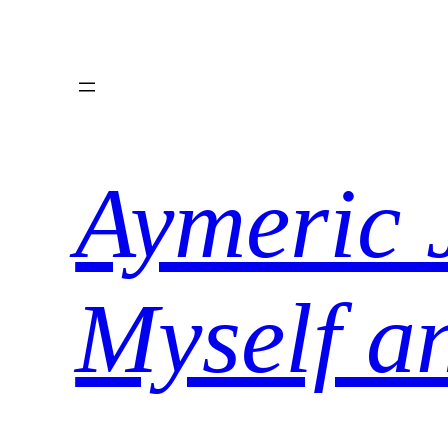
Aller
au
contenu
Aymeric 
Myself a