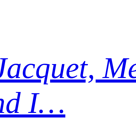
Jacquet, Me
nd I…