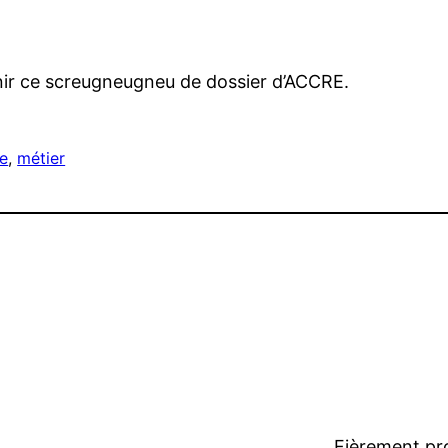
inir ce screugneugneu de dossier d’ACCRE.
se
, 
métier
Fièrement pr