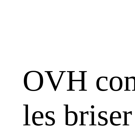
OVH com
les bris