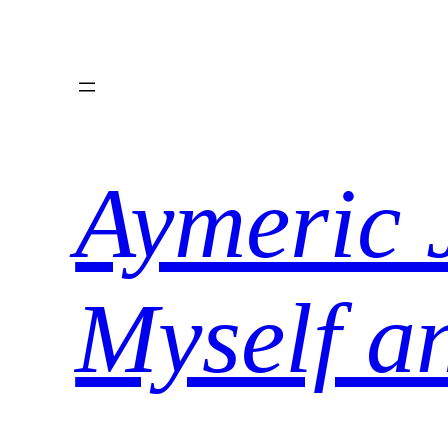
Aller
au
contenu
Aymeric 
Myself a