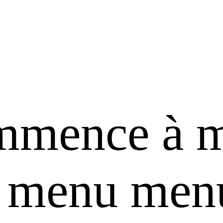
mence à 
er menu men