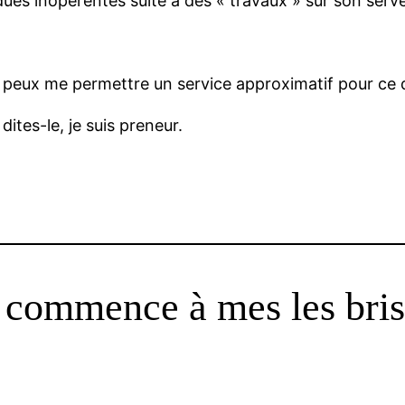
dues inopérentes suite à des « travaux » sur son ser
ne peux me permettre un service approximatif pour ce qu
ites-le, je suis preneur.
 commence à mes les bri