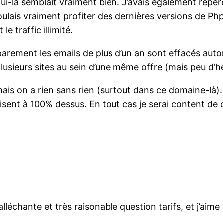
ui-là semblait vraiment bien. J’avais également repé
lais vraiment profiter des dernières versions de Php
e traffic illimité.
parement les emails de plus d’un an sont effacés aut
lusieurs sites au sein d’une même offre (mais peu d’h
mais on a rien sans rien (surtout dans ce domaine-là). 
lisent à 100% dessus. En tout cas je serai content d
r alléchante et très raisonable question tarifs, et j’a