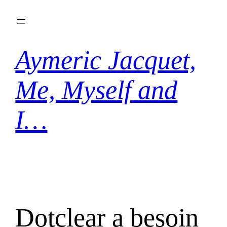
Aller
au
contenu
Aymeric Jacquet,
Me, Myself and
I…
Dotclear a besoin